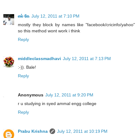
எல் கே
July 12, 2011 at 7:10 PM
mostly they block by names like "facebook/cricinfo/yahoo"
so this method wont work i think
Reply
middleclassmadhavi
July 12, 2011 at 7:13 PM
:-)). Bale!
Reply
Anonymous
July 12, 2011 at 9:20 PM
r u studying in syed ammal engg college
Reply
Prabu Krishna
July 12, 2011 at 10:19 PM