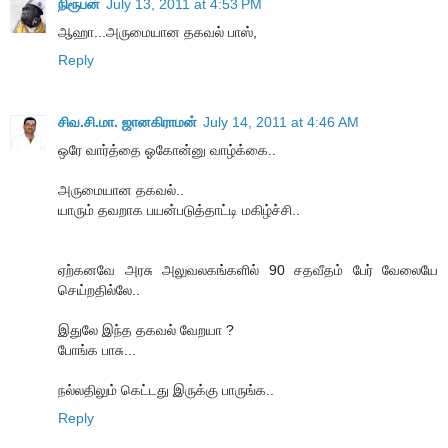
நிரூபன்
July 13, 2011 at 4:53 PM
ஆஹா...அருமையான தகவல் பாஸ்,
Reply
சிவ.சி.மா. ஜானகிராமன்
July 14, 2011 at 4:46 AM
ஒரே வார்த்தை ஓகோன்னு வாழ்க்கை..
அருமையான தகவல்..
யாரும் தவறாக பயன்படுத்தாட்டி மகிழ்ச்சி..
ஏற்கனவே அரசு அலுவலகங்களில் 90 சதவீதம் பேர் வேலையே
செய்றதில்லே..
இதுலே இந்த தகவல் வேறயா ?
போங்க பாசு...
நல்லதிலும் கெட்டது இருக்கு பாருங்க..
Reply