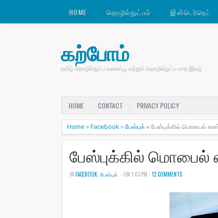
HOME
தொழில்நுட்பம்
இன்டெர்நெட்
கற்போம்
தமிழ் தொழில்நுட்ப வலைப்பூ மற்றும் தொழில்நுட்ப மாத இதழ்
HOME
CONTACT
PRIVACY POLICY
Home
»
Facebook
»
பேஸ்புக்
»
பேஸ்புக்கில் மொபைல் எண்
பேஸ்புக்கில் மொபைல் 
IN
FACEBOOK
,
பேஸ்புக்
- ON 1:03 PM -
12 COMMENTS