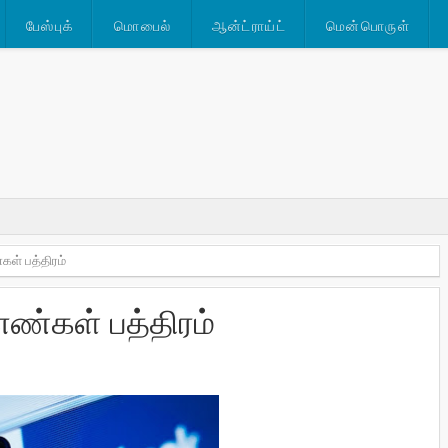
பேஸ்புக்
மொபைல்
ஆன்ட்ராய்ட்
மென்பொருள்
கள் பத்திரம்
எண்கள் பத்திரம்