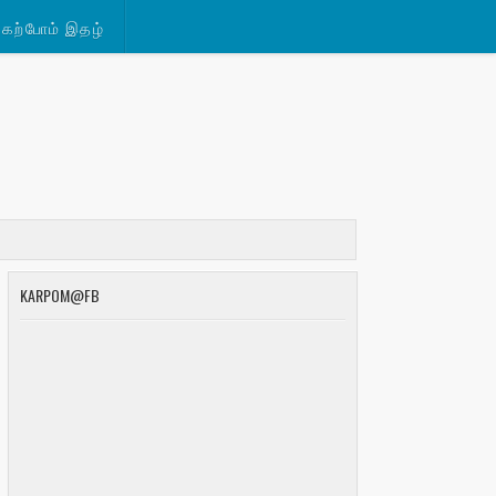
கற்போம் இதழ்
KARPOM@FB