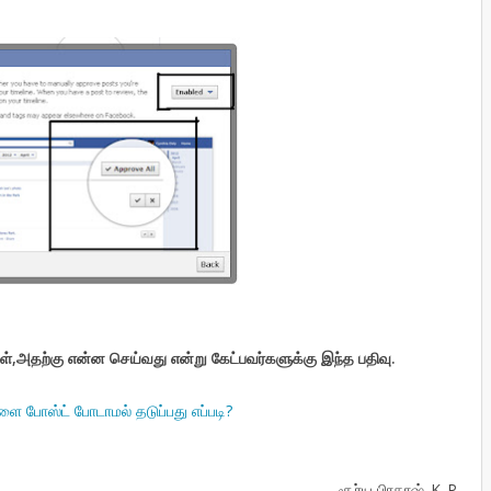
ள்,அதற்கு என்ன செய்வது என்று கேட்பவர்களுக்கு இந்த பதிவு.
ை போஸ்ட் போடாமல் தடுப்பது எப்படி?
- சூர்ய பிரகாஷ் .K .P .