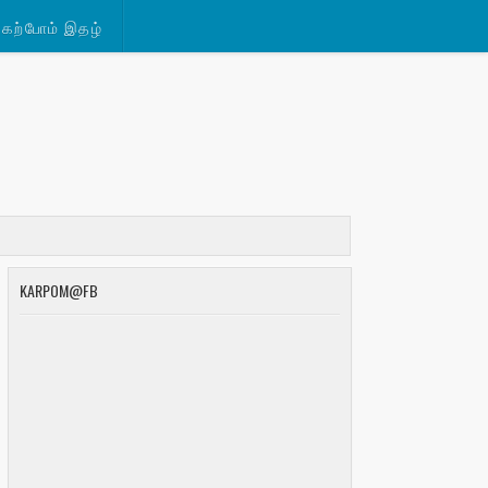
கற்போம் இதழ்
KARPOM@FB